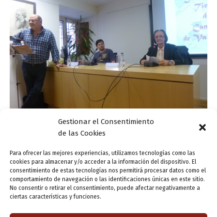
Gestionar el Consentimiento
Actualidad
de las Cookies
Fotemas en la Casa Museo Zorrilla
Para ofrecer las mejores experiencias, utilizamos tecnologías como las
cookies para almacenar y/o acceder a la información del dispositivo. El
ensutinta
/
8 mayo, 2014
consentimiento de estas tecnologías nos permitirá procesar datos como el
comportamiento de navegación o las identificaciones únicas en este sitio.
¿Qué son los Fotemas? La conjunción armónica de la
No consentir o retirar el consentimiento, puede afectar negativamente a
belleza fotográfica con la cadencia ritmica de un buen
ciertas características y funciones.
poema sustenta el viaje de los dos artistas de esta
particular fusión