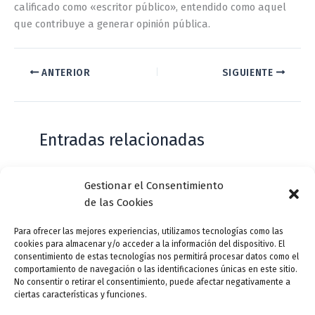
calificado como «escritor público», entendido como aquel
que contribuye a generar opinión pública.
ANTERIOR
SIGUIENTE
Entradas relacionadas
Gestionar el Consentimiento
Casa de Zorrilla conmemorarán el 168
de las Cookies
aniversario del estreno de Don Juan
Tenorio
Para ofrecer las mejores experiencias, utilizamos tecnologías como las
cookies para almacenar y/o acceder a la información del dispositivo. El
Deja un comentario
/
Actualidad
/ Por
VLLensutinta
consentimiento de estas tecnologías nos permitirá procesar datos como el
comportamiento de navegación o las identificaciones únicas en este sitio.
No consentir o retirar el consentimiento, puede afectar negativamente a
ciertas características y funciones.
¿De dónde “lo de Pucela”?