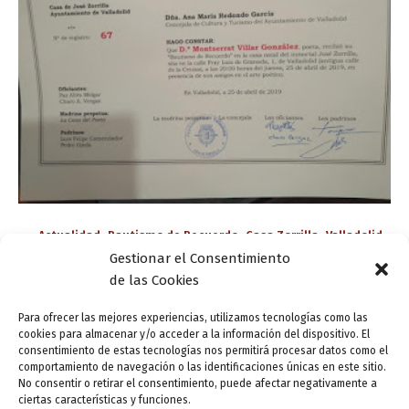
,
,
,
Actualidad
Bautismo de Recuerdo
Casa Zorrilla
Valladolid
Gestionar el Consentimiento
Letraherido
de las Cookies
Más «Bautismos de Recuerdo» en la Casa de
Zorrilla, a partir de octubre
Para ofrecer las mejores experiencias, utilizamos tecnologías como las
cookies para almacenar y/o acceder a la información del dispositivo. El
ensutinta
/
24 mayo, 2021
consentimiento de estas tecnologías nos permitirá procesar datos como el
comportamiento de navegación o las identificaciones únicas en este sitio.
La Casa de Zorrilla (Programa «Valladolid Letraherido»)
No consentir o retirar el consentimiento, puede afectar negativamente a
interrumpirá sus homenajes poéticos, convocados bajo el
ciertas características y funciones.