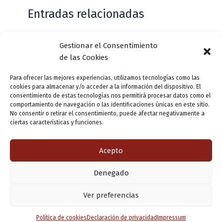
Entradas relacionadas
Gestionar el Consentimiento
Casa de Zorrilla conmemorarán el 168
de las Cookies
aniversario del estreno de Don Juan
Tenorio
Para ofrecer las mejores experiencias, utilizamos tecnologías como las
cookies para almacenar y/o acceder a la información del dispositivo. El
Deja un comentario
/
Actualidad
/ Por
VLLensutinta
consentimiento de estas tecnologías nos permitirá procesar datos como el
comportamiento de navegación o las identificaciones únicas en este sitio.
No consentir o retirar el consentimiento, puede afectar negativamente a
ciertas características y funciones.
¿De dónde “lo de Pucela”?
1 comentario
/
Actualidad
/ Por
VLLensutinta
Acepto
Denegado
Copyright © 2026 Valladolid en su titna
Ver preferencias
Política de cookies
Declaración de privacidad
Impressum