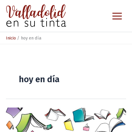
Ir
al
contenido
Inicio
hoy en día
hoy en día