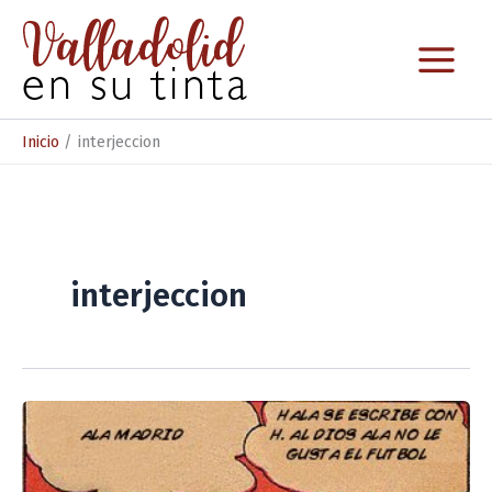
Ir
al
contenido
Inicio
interjeccion
interjeccion