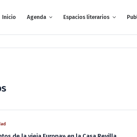
Inicio
Agenda
Espacios literarios
Pub
os
dad
tos de la vieja Europa» en la Casa Revilla