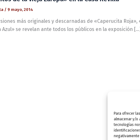
ta
/
9 mayo, 2014
rsiones más originales y descarnadas de «Caperucita Roja», «E
Azul» se revelan ante todos los públicos en la exposición […
Para ofrecer la
almacenar y/o a
tecnologías no
identificacione
negativamente a