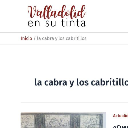
Ir
al
contenido
Inicio
la cabra y los cabritillos
la cabra y los cabritill
Actuali
«Cuen