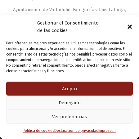
Ayuntamiento de Valladolid. Fotografías: Luis Laforga,
Francisco Javier Ruiz Ramos, Manuel Bahíllo, Guillermo
Gestionar el Consentimiento
Valderrama, Jason Hawkes y Roberto Alonso. Edita:
de las Cookies
Sociedad Mixta para la Promoción del Turismo de
Valladolid y […]
Para ofrecer las mejores experiencias, utilizamos tecnologías como las
cookies para almacenar y/o acceder a la información del dispositivo. El
consentimiento de estas tecnologías nos permitirá procesar datos como el
comportamiento de navegación o las identificaciones únicas en este sitio.
No consentir o retirar el consentimiento, puede afectar negativamente a
ciertas características y funciones.
Acepto
Denegado
Copyright © 2026 Valladolid en su titna
Ver preferencias
Política de cookies
Declaración de privacidad
Impressum