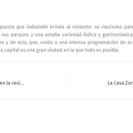
puesta que Valladolid brinda al visitante: su riquísimo pa
res; sus parques y una amplia variedad lúdica y gastronóm
es y de ocio, que, unida a una intensa programación de acti
ta capital es una gran ciudad en la que todo es posible.
La Casa Zorrilla «arma el Belén» de las Navidades en la residencia del poeta