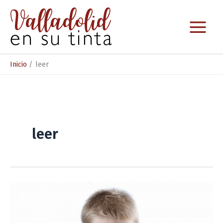
Ir
al
contenido
Inicio
leer
leer