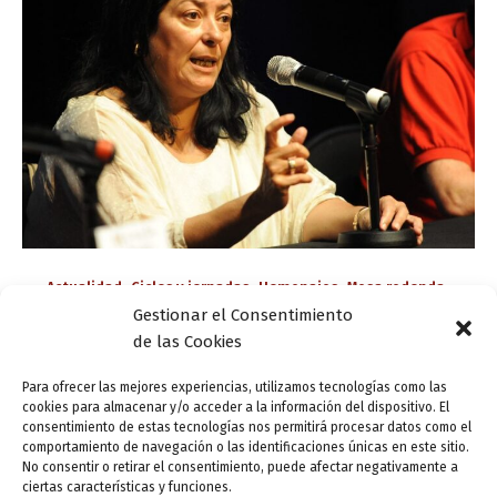
,
,
,
,
Actualidad
Ciclos y jornadas
Homenajes
Mesa redonda
Gestionar el Consentimiento
Valladolid Letraherido
de las Cookies
¡Háblame, Musa! ¡Participa en el homenaje a
Almudena Grandes!
Para ofrecer las mejores experiencias, utilizamos tecnologías como las
cookies para almacenar y/o acceder a la información del dispositivo. El
ensutinta
/
1 abril, 2022
consentimiento de estas tecnologías nos permitirá procesar datos como el
comportamiento de navegación o las identificaciones únicas en este sitio.
El programa Valladolid Letraherido acoge la sesión de
No consentir o retirar el consentimiento, puede afectar negativamente a
clausura de las Jornadas de estudio de la Cátedra
ciertas características y funciones.