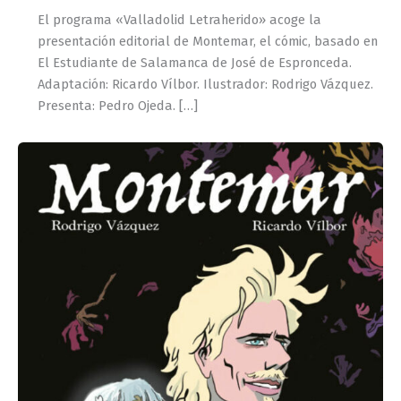
El programa «Valladolid Letraherido» acoge la
presentación editorial de Montemar, el cómic, basado en
El Estudiante de Salamanca de José de Espronceda.
Adaptación: Ricardo Vílbor. Ilustrador: Rodrigo Vázquez.
Presenta: Pedro Ojeda. […]