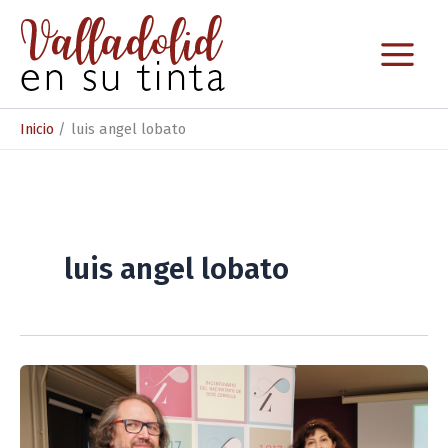
Ir
al
contenido
Inicio
luis angel lobato
luis angel lobato