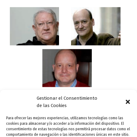
Gestionar el Consentimiento
Actualidad
de las Cookies
Feria del Libro de Valladolid – 26 de abril
Para ofrecer las mejores experiencias, utilizamos tecnologías como las
cookies para almacenar y/o acceder a la información del dispositivo. El
ensutinta
/
26 abril, 2015
consentimiento de estas tecnologías nos permitirá procesar datos como el
comportamiento de navegación o las identificaciones únicas en este sitio.
Trío de Reyes para la tercera jornada de la 48ª Feria del