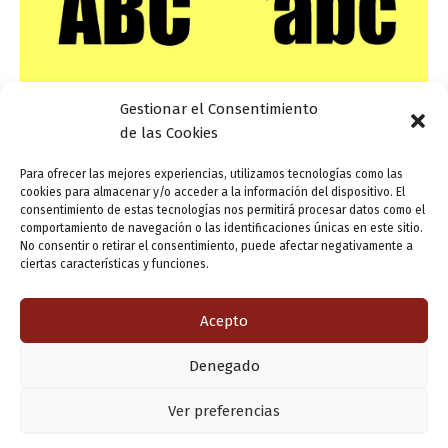
Gestionar el Consentimiento
Actualidad
de las Cookies
El uso correcto de la mayúscula
Para ofrecer las mejores experiencias, utilizamos tecnologías como las
cookies para almacenar y/o acceder a la información del dispositivo. El
ensutinta
/
12 febrero, 2018
consentimiento de estas tecnologías nos permitirá procesar datos como el
comportamiento de navegación o las identificaciones únicas en este sitio.
He aquí un ‘refresco lingüístico’ muy pertinente pero
No consentir o retirar el consentimiento, puede afectar negativamente a
abocado a caer en saco roto… En español, sólo la
ciertas características y funciones.
primera letra de una frase o sintagma o epígrafe se
escribe con […]
Acepto
Denegado
Copyright © 2026 Valladolid en su titna
Ver preferencias