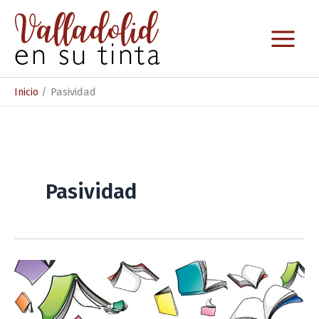
Ir
al
contenido
Inicio
Pasividad
Pasividad