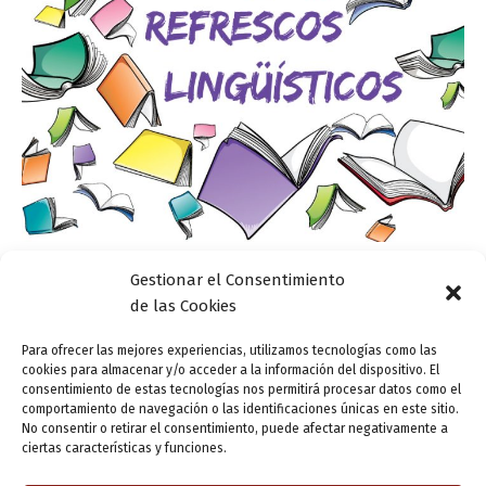
Gestionar el Consentimiento
Refrescos lingüísticos
de las Cookies
¿Cómo se expresa la cualidad de ‘pasivo’ y de
‘impasible’?
Para ofrecer las mejores experiencias, utilizamos tecnologías como las
cookies para almacenar y/o acceder a la información del dispositivo. El
ensutinta
/
13 noviembre, 2018
consentimiento de estas tecnologías nos permitirá procesar datos como el
comportamiento de navegación o las identificaciones únicas en este sitio.
La práctica del ‘refresco lingüístico’ está bien arraigada
No consentir o retirar el consentimiento, puede afectar negativamente a
más allá del microcosmos vallisoletano. La Fundación
ciertas características y funciones.
del Español Urgente, por ejemplo, distribuye consejos de