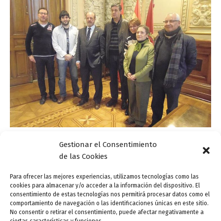
Gestionar el Consentimiento
Actualidad
de las Cookies
El Plan Municipal de Lectura presenta ‘La magia
de leer en compañía’
Para ofrecer las mejores experiencias, utilizamos tecnologías como las
cookies para almacenar y/o acceder a la información del dispositivo. El
ensutinta
/
30 enero, 2014
consentimiento de estas tecnologías nos permitirá procesar datos como el
comportamiento de navegación o las identificaciones únicas en este sitio.
El Ayuntamiento de Valladolid presentó el pasado 27 de
No consentir o retirar el consentimiento, puede afectar negativamente a
enero (2014) el nuevo programa del Plan Municipal de