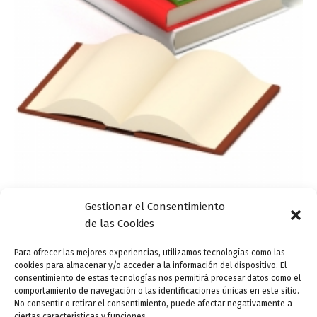
Gestionar el Consentimiento
Actualidad
de las Cookies
Inauguración de la Feria del Libro de Valladolid
Para ofrecer las mejores experiencias, utilizamos tecnologías como las
cookies para almacenar y/o acceder a la información del dispositivo. El
ensutinta
/
26 abril, 2013
consentimiento de estas tecnologías nos permitirá procesar datos como el
comportamiento de navegación o las identificaciones únicas en este sitio.
La 46 Feria del Libro de Valladolid copa todas las
No consentir o retirar el consentimiento, puede afectar negativamente a
atenciones. Para este viernes os dejamos de forma
ciertas características y funciones.