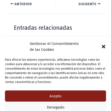
ANTERIOR
SIGUIENTE
Entradas relacionadas
Gestionar el Consentimiento
Casa de Zorrilla conmemorarán el 168
de las Cookies
aniversario del estreno de Don Juan
Tenorio
Para ofrecer las mejores experiencias, utilizamos tecnologías como las
cookies para almacenar y/o acceder a la información del dispositivo. El
Deja un comentario
/
Actualidad
/ Por
VLLensutinta
consentimiento de estas tecnologías nos permitirá procesar datos como el
comportamiento de navegación o las identificaciones únicas en este sitio.
No consentir o retirar el consentimiento, puede afectar negativamente a
ciertas características y funciones.
¿De dónde “lo de Pucela”?
1 comentario
/
Actualidad
/ Por
VLLensutinta
Acepto
Denegado