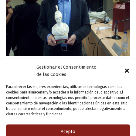
Gestionar el Consentimiento
Actualidad
de las Cookies
Ganador del 59 Premio “Ateneo-Ciudad de
Valladolid
Para ofrecer las mejores experiencias, utilizamos tecnologías como las
cookies para almacenar y/o acceder a la información del dispositivo. El
ensutinta
/
28 septiembre, 2012
consentimiento de estas tecnologías nos permitirá procesar datos como el
comportamiento de navegación o las identificaciones únicas en este sitio.
Por fin le hemos puesto cara al ganador del 59 Premio
No consentir o retirar el consentimiento, puede afectar negativamente a
“Ateneo-Ciudad de Valladolid”. Alfonso Domingo Álvaro
ciertas características y funciones.
(Turégano, Segovia,) se acercó a Valladolid para recoger
su galardón y ser agasajado
Acepto