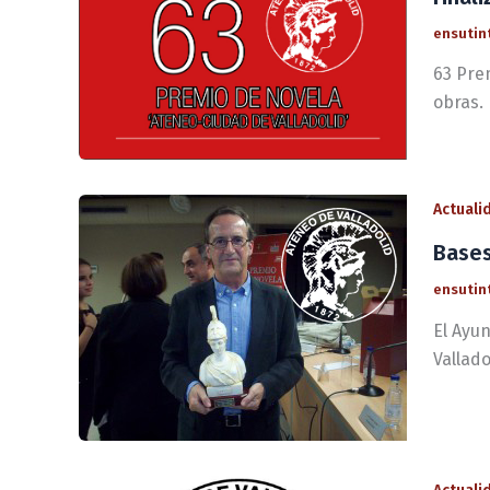
ensutin
63 Pre
obras. 
Actuali
Bases
ensutin
El Ayu
Vallado