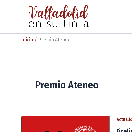
Ir
al
contenido
Inicio
Premio Ateneo
Premio Ateneo
Actuali
Final