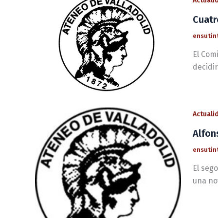
Actuali
Cuatr
ensutin
El Comi
decidir
Actuali
Alfon
ensutin
El seg
una no