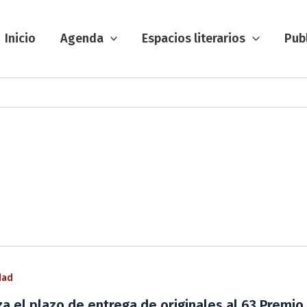
Inicio
Agenda
Espacios literarios
Pub
dad
iza el plazo de entrega de originales al 63 Premi