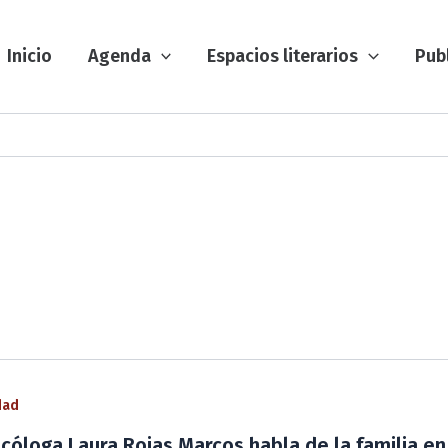
Inicio
Agenda
Espacios literarios
Pub
dad
icóloga Laura Rojas Marcos habla de la familia en