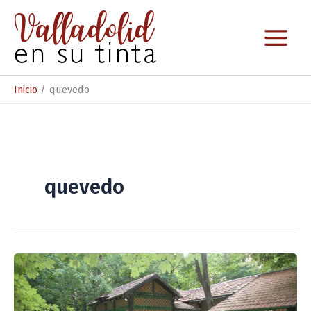
Ir
al
contenido
Inicio
quevedo
quevedo