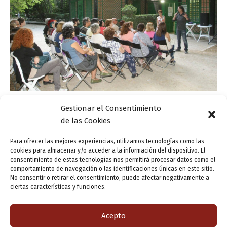
Gestionar el Consentimiento
Actualidad
de las Cookies
Un Club Virtual fomenta la lectura de clásicos
durante el verano en Valladolid
Para ofrecer las mejores experiencias, utilizamos tecnologías como las
cookies para almacenar y/o acceder a la información del dispositivo. El
ensutinta
/
2 julio, 2014
consentimiento de estas tecnologías nos permitirá procesar datos como el
comportamiento de navegación o las identificaciones únicas en este sitio.
El Plan Municipal de Lectura de Valladolid ha puesto en
No consentir o retirar el consentimiento, puede afectar negativamente a
marcha el funcionamiento del nuevo servicio público de
ciertas características y funciones.
lectura y el Club Virtual Los clásicos son para el verano,
dos […]
Acepto