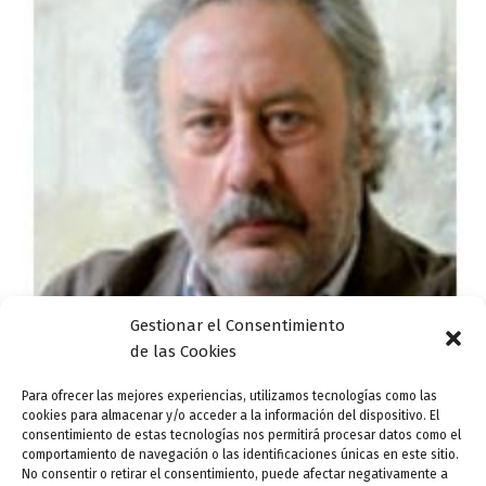
Gestionar el Consentimiento
Actualidad
de las Cookies
Feria del Libro de Valladolid – 28 de abril
Para ofrecer las mejores experiencias, utilizamos tecnologías como las
cookies para almacenar y/o acceder a la información del dispositivo. El
ensutinta
/
28 abril, 2015
consentimiento de estas tecnologías nos permitirá procesar datos como el
comportamiento de navegación o las identificaciones únicas en este sitio.
Traspasado ya el ecuador de la 48ª Feria del Libro de
No consentir o retirar el consentimiento, puede afectar negativamente a
Valladolid, prosiguen los homenajes a Santa Teresa de