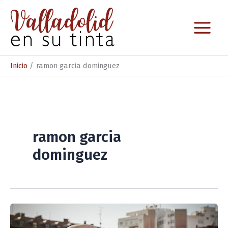
Ir
al
contenido
Inicio
ramon garcia dominguez
ramon garcia
dominguez