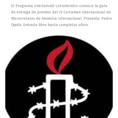
El Programa «Valladolid Letraherido» convoca la gala
de entrega de premios del IV Certamen Internacional de
Microrrelatos de Amnistía Internacional. Presenta: Pedro
Ojeda. Entrada libre hasta completar aforo.