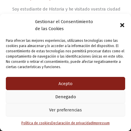
Soy estudiante de Historia y he visitado vuestra ciudad
el pasado fin de semana. Estuve en el Museo de
Gestionar el Consentimiento
Valladolid en la plaza de Fabio Nelli. La verdad es que,
de las Cookies
[…]
Para ofrecer las mejores experiencias, utilizamos tecnologías como las
cookies para almacenar y/o acceder a la información del dispositivo. El
consentimiento de estas tecnologías nos permitirá procesar datos como el
comportamiento de navegación o las identificaciones únicas en este sitio.
No consentir o retirar el consentimiento, puede afectar negativamente a
ciertas características y funciones.
Acepto
Denegado
Copyright © 2026 Valladolid en su titna
Ver preferencias
Política de cookies
Declaración de privacidad
Impressum