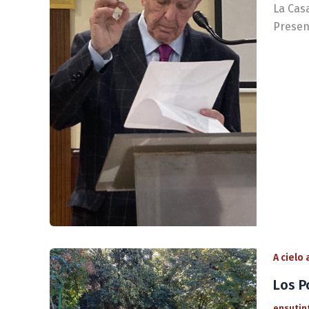
La Casa
Present
A cielo
Los P
ensutin