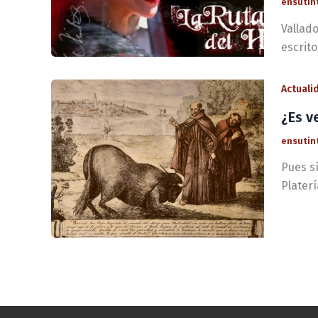
ensutin
Vallado
escrito
Actuali
¿Es v
ensutin
Pues sí
Plater