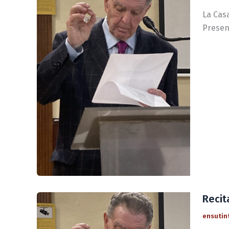
La Casa
Present
Recit
ensutin