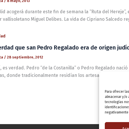
ta
/
8 mayo, 2013
lid acogerá durante este fin de semana la “Ruta del Hereje”,
r vallisoletano Miguel Delibes. La vida de Cipriano Salcedo r
dad
erdad que san Pedro Regalado era de origen judí
ta
/
28 septiembre, 2012
, es verdad. Pedro “de la Costanilla” o Pedro Regalado nació a
ías, donde tradicionalmente residían los artesanos judíos.
Para ofrecer la
almacenar y/o a
tecnologías no
identificacione
negativamente a
Ace