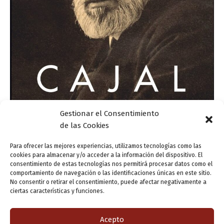
Gestionar el Consentimiento
Presentación editorial: «Cajal. Maestro,
de las Cookies
científico y humanista», de Francisco Cánovas
Sánchez
Para ofrecer las mejores experiencias, utilizamos tecnologías como las
cookies para almacenar y/o acceder a la información del dispositivo. El
ensutinta
/
23 noviembre, 2021
consentimiento de estas tecnologías nos permitirá procesar datos como el
comportamiento de navegación o las identificaciones únicas en este sitio.
El programa «Valladolid Letraherido», en colaboración
No consentir o retirar el consentimiento, puede afectar negativamente a
con el Colegio Oficial de Médicos de Valladolid, acoge la
ciertas características y funciones.
presentación de la obra «Cajal. Maestro, científico y
humanista», de Francisco Cánovas Sánchez. El
Acepto