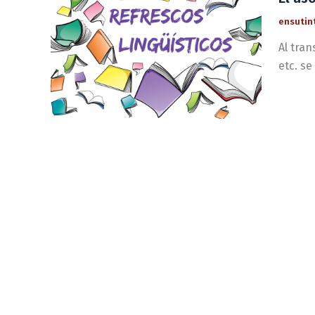
ensutin
Al tra
etc. se