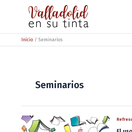
Ir
al
contenido
Inicio
Seminarios
Seminarios
Refresc
El us