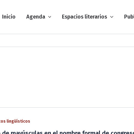
Inicio
Agenda
Espacios literarios
Pub
os lingüísticos
o de mayúsculas en el nombre formal de congreso