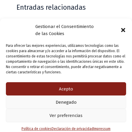
Entradas relacionadas
Gestionar el Consentimiento
Casa de Zorrilla conmemorarán el 168
de las Cookies
aniversario del estreno de Don Juan
Tenorio
Para ofrecer las mejores experiencias, utilizamos tecnologías como las
cookies para almacenar y/o acceder a la información del dispositivo. El
Deja un comentario
/
Actualidad
/ Por
VLLensutinta
consentimiento de estas tecnologías nos permitirá procesar datos como el
comportamiento de navegación o las identificaciones únicas en este sitio.
No consentir o retirar el consentimiento, puede afectar negativamente a
ciertas características y funciones.
¿De dónde “lo de Pucela”?
1 comentario
/
Actualidad
/ Por
VLLensutinta
Acepto
Denegado
Copyright © 2026 Valladolid en su titna
Ver preferencias
Política de cookies
Declaración de privacidad
Impressum