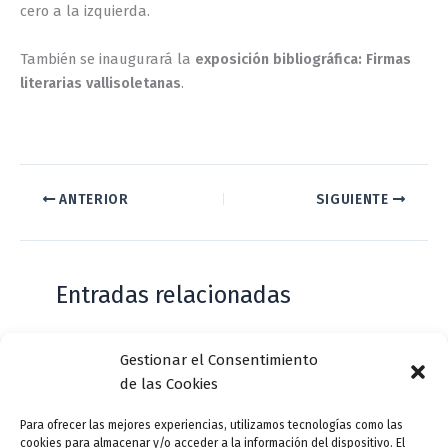
cero a la izquierda.
También se inaugurará la
exposición bibliográfica: Firmas
literarias vallisoletanas
.
ANTERIOR
SIGUIENTE
Entradas relacionadas
Gestionar el Consentimiento
Casa de Zorrilla conmemorarán el 168
de las Cookies
aniversario del estreno de Don Juan
Tenorio
Para ofrecer las mejores experiencias, utilizamos tecnologías como las
cookies para almacenar y/o acceder a la información del dispositivo. El