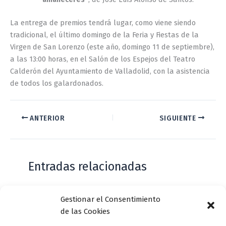
La entrega de premios tendrá lugar, como viene siendo
tradicional, el último domingo de la Feria y Fiestas de la
Virgen de San Lorenzo (este año, domingo 11 de septiembre),
a las 13:00 horas, en el Salón de los Espejos del Teatro
Calderón del Ayuntamiento de Valladolid, con la asistencia
de todos los galardonados.
ANTERIOR
SIGUIENTE
Entradas relacionadas
Gestionar el Consentimiento
Casa de Zorrilla conmemorarán el 168
de las Cookies
aniversario del estreno de Don Juan