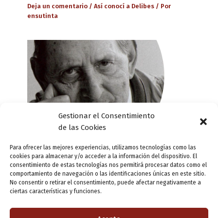
Deja un comentario
/
Así conocí a Delibes
/ Por
ensutinta
Gestionar el Consentimiento
de las Cookies
Para ofrecer las mejores experiencias, utilizamos tecnologías como las
cookies para almacenar y/o acceder a la información del dispositivo. El
consentimiento de estas tecnologías nos permitirá procesar datos como el
comportamiento de navegación o las identificaciones únicas en este sitio.
Salvador Calvo nos cuenta cómo
No consentir o retirar el consentimiento, puede afectar negativamente a
conoció a Delibes
ciertas características y funciones.
Deja un comentario
/
Así conocí a Delibes
/ Por
ensutinta