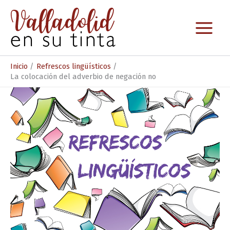
Ir
al
contenido
Inicio
Refrescos lingüísticos
La colocación del adverbio de negación no