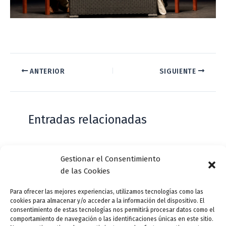
–
ANTERIOR
SIGUIENTE
Entradas relacionadas
Casa de Zorrilla conmemorarán el 168
Gestionar el Consentimiento
aniversario del estreno de Don Juan
de las Cookies
Tenorio
Para ofrecer las mejores experiencias, utilizamos tecnologías como las
Deja un comentario
/
Actualidad
/ Por
VLLensutinta
cookies para almacenar y/o acceder a la información del dispositivo. El
consentimiento de estas tecnologías nos permitirá procesar datos como el
comportamiento de navegación o las identificaciones únicas en este sitio.