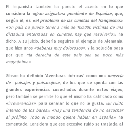
El hispanista también ha puesto el acento en
lo que
considera la
«gran asignatura pendiente de España»
, que,
según él, es
«el problema de las cunetas del franquismo»
.
«Un país no puede tener a más de 100.000 víctimas de una
dictadura enterradas en cunetas, hay que resolverlo»
, ha
dicho. A su juicio, debería seguirse el ejemplo de Alemania,
que hizo unos
«deberes muy dolorosos»
. Y la solución pasa
por que
«la derecha de este país sea un poco más
magnánima»
.
Gibson
ha definido ‘Aventuras ibéricas’ como una
«mezcla
de paisajes y paisanajes»
, de los que se queda con las
grandes experiencias cosechadas durante estos viajes
,
pero también se permite lo que el mismo ha calificado como
«irreverencias»
, para señalar lo que no le gusta:
«El ruido
intenso de los bares»
.
«Hay una tendencia de no escuchar
al prójimo. Todo el mundo quiere hablar en España»
, ha
comentado. Considera que ese excesivo ruido se traslada al