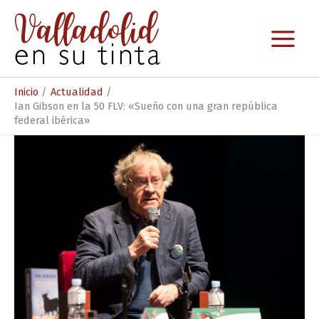
Ir
al
contenido
Inicio
Actualidad
Ian Gibson en la 50 FLV: «Sueño con una gran república
federal ibérica»