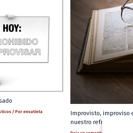
isado
sticos
/ Por
ensutinta
Improvisto, improviso 
nuestro refresco lingüí