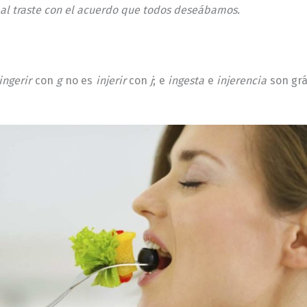
n al traste con el acuerdo que todos deseábamos.
ingerir
con
g
no es
injerir
con
j
; e
ingesta
e
injerencia
son grá