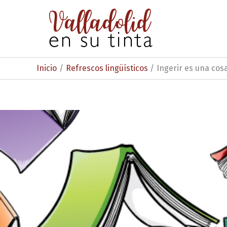
Ir
al
contenido
Inicio
Refrescos lingüísticos
Ingerir es una cos