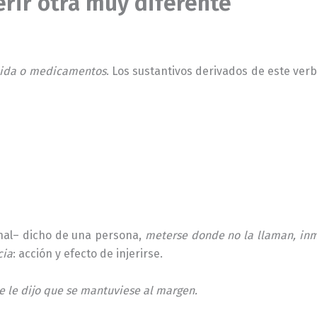
erir otra muy diferente
ebida o medicamentos
. Los sustantivos derivados de este ver
nal– dicho de una persona,
meterse donde no la llaman, inmi
cia
: acción y efecto de injerirse.
se le dijo que se mantuviese al margen.