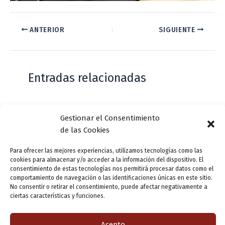
ANTERIOR
SIGUIENTE
Entradas relacionadas
Casa de Zorrilla conmemorarán el 168
Gestionar el Consentimiento
aniversario del estreno de Don Juan
de las Cookies
Tenorio
Para ofrecer las mejores experiencias, utilizamos tecnologías como las
Deja un comentario
/
Actualidad
/ Por
VLLensutinta
cookies para almacenar y/o acceder a la información del dispositivo. El
consentimiento de estas tecnologías nos permitirá procesar datos como el
comportamiento de navegación o las identificaciones únicas en este sitio.
No consentir o retirar el consentimiento, puede afectar negativamente a
¿De dónde “lo de Pucela”?
ciertas características y funciones.
1 comentario
/
Actualidad
/ Por
VLLensutinta
Acepto