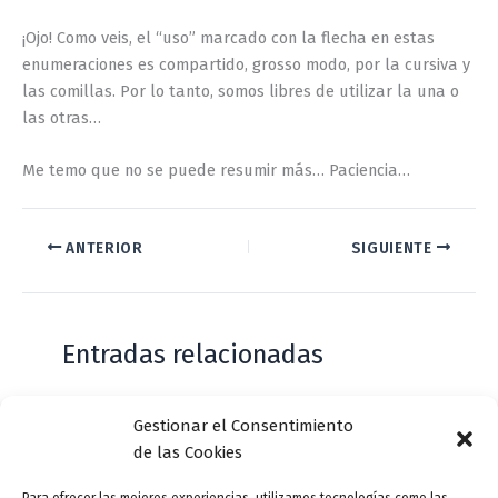
¡Ojo! Como veis, el “uso” marcado con la flecha en estas
enumeraciones es compartido, grosso modo, por la cursiva y
las comillas. Por lo tanto, somos libres de utilizar la una o
las otras…
Me temo que no se puede resumir más… Paciencia…
ANTERIOR
SIGUIENTE
Entradas relacionadas
Gestionar el Consentimiento
Casa de Zorrilla conmemorarán el 168
de las Cookies
aniversario del estreno de Don Juan
Tenorio