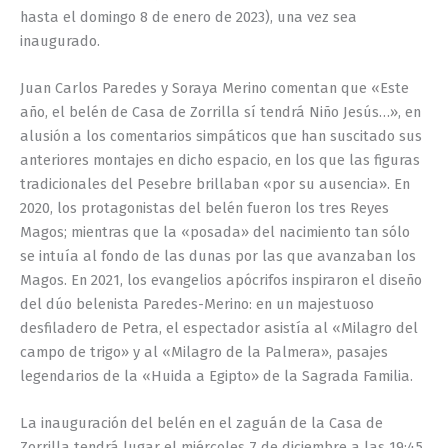
hasta el domingo 8 de enero de 2023), una vez sea
inaugurado.
Juan Carlos Paredes y Soraya Merino comentan que «Este
año, el belén de Casa de Zorrilla sí tendrá Niño Jesús…», en
alusión a los comentarios simpáticos que han suscitado sus
anteriores montajes en dicho espacio, en los que las figuras
tradicionales del Pesebre brillaban «por su ausencia». En
2020, los protagonistas del belén fueron los tres Reyes
Magos; mientras que la «posada» del nacimiento tan sólo
se intuía al fondo de las dunas por las que avanzaban los
Magos. En 2021, los evangelios apócrifos inspiraron el diseño
del dúo belenista Paredes-Merino: en un majestuoso
desfiladero de Petra, el espectador asistía al «Milagro del
campo de trigo» y al «Milagro de la Palmera», pasajes
legendarios de la «Huida a Egipto» de la Sagrada Familia.
La inauguración del belén en el zaguán de la Casa de
Zorrilla tendrá lugar el miércoles 7 de diciembre a las 19:45