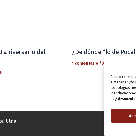
8 aniversario del
¿De dónde “lo de Pucel
1 comentario
/
Actualidad
/ Por
a
Para ofrecer la
almacenar y/o a
tecnologías no
identificacione
negativamente a
Ace
su titna