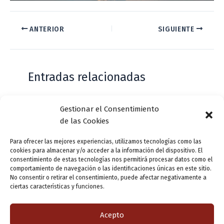
ANTERIOR
SIGUIENTE
Entradas relacionadas
Gestionar el Consentimiento
Casa de Zorrilla conmemorarán el 168
de las Cookies
aniversario del estreno de Don Juan
Tenorio
Para ofrecer las mejores experiencias, utilizamos tecnologías como las
cookies para almacenar y/o acceder a la información del dispositivo. El
Deja un comentario
/
Actualidad
/ Por
VLLensutinta
consentimiento de estas tecnologías nos permitirá procesar datos como el
comportamiento de navegación o las identificaciones únicas en este sitio.
No consentir o retirar el consentimiento, puede afectar negativamente a
ciertas características y funciones.
¿De dónde “lo de Pucela”?
1 comentario
/
Actualidad
/ Por
VLLensutinta
Acepto