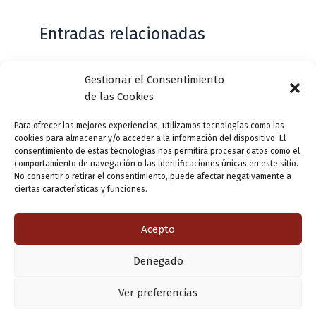
Entradas relacionadas
Gestionar el Consentimiento
Casa de Zorrilla conmemorarán el 168
de las Cookies
aniversario del estreno de Don Juan
Tenorio
Para ofrecer las mejores experiencias, utilizamos tecnologías como las
cookies para almacenar y/o acceder a la información del dispositivo. El
Deja un comentario
/
Actualidad
/ Por
VLLensutinta
consentimiento de estas tecnologías nos permitirá procesar datos como el
comportamiento de navegación o las identificaciones únicas en este sitio.
No consentir o retirar el consentimiento, puede afectar negativamente a
ciertas características y funciones.
¿De dónde “lo de Pucela”?
1 comentario
/
Actualidad
/ Por
VLLensutinta
Acepto
Denegado
Copyright © 2026 Valladolid en su titna
Ver preferencias