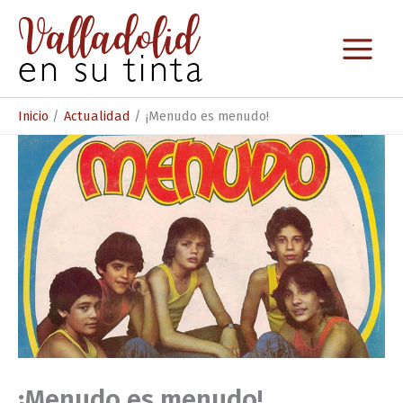
Ir
al
contenido
Inicio
Actualidad
¡Menudo es menudo!
¡Menudo es menudo!