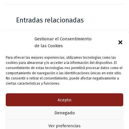
Entradas relacionadas
Gestionar el Consentimiento
Casa de Zorrilla conmemorarán el 168
de las Cookies
aniversario del estreno de Don Juan
Tenorio
Para ofrecer las mejores experiencias, utilizamos tecnologías como las
cookies para almacenar y/o acceder a la información del dispositivo. El
Deja un comentario
/
Actualidad
/ Por
VLLensutinta
consentimiento de estas tecnologías nos permitirá procesar datos como el
comportamiento de navegación o las identificaciones únicas en este sitio.
No consentir o retirar el consentimiento, puede afectar negativamente a
ciertas características y funciones.
¿De dónde “lo de Pucela”?
1 comentario
/
Actualidad
/ Por
VLLensutinta
Acepto
Denegado
Copyright © 2026 Valladolid en su titna
Ver preferencias