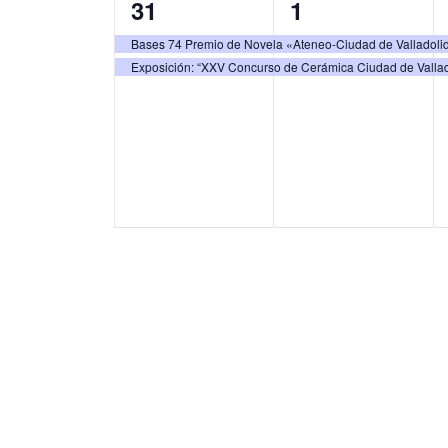
2
2
31
1
s
s
e
e
Bases 74 Premio de Novela «Ateneo-Ciudad de Valladoli
,
,
Exposición: “XXV Concurso de Cerámica Ciudad de Vallad
v
v
e
e
n
n
t
t
o
o
s
s
,
,