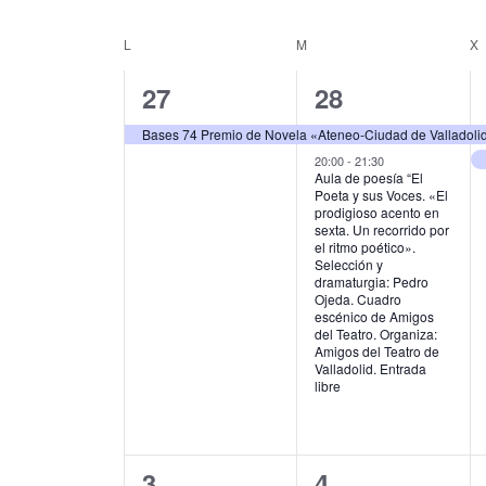
u
S
g
c
e
L
LUNES
M
MARTES
X
C
e
l
a
l
e
a
1
2
27
28
c
a
c
p
c
l
e
e
i
Bases 74 Premio de Novela «Ateneo-Ciudad de Valladoli
a
i
e
l
v
v
20:00
-
21:30
o
ó
Aula de poesía “El
a
n
Poeta y sus Voces. «El
n
e
e
b
a
n
prodigioso acento en
r
l
sexta. Un recorrido por
d
n
n
d
a
el ritmo poético».
a
Selección y
c
f
t
t
a
dramaturgia: Pedro
e
l
e
Ojeda. Cuadro
o
o
r
a
c
escénico de Amigos
b
v
del Teatro. Organiza:
h
,
s
i
Amigos del Teatro de
e
a
ú
Valladolid. Entrada
.
.
,
libre
o
s
B
u
d
q
s
e
c
u
2
2
3
4
a