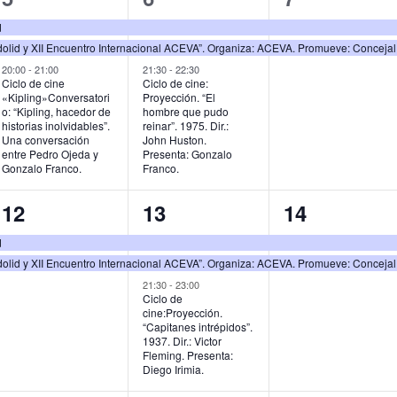
e
e
e
d
olid y XII Encuentro Internacional ACEVA”. Organiza: ACEVA. Promueve: Conceja
v
v
v
20:00
-
21:00
21:30
-
22:30
e
e
e
Ciclo de cine
Ciclo de cine:
«Kipling»Conversatori
Proyección. “El
n
n
n
o: “Kipling, hacedor de
hombre que pudo
historias inolvidables”.
reinar”. 1975. Dir.:
t
t
t
Una conversación
John Huston.
entre Pedro Ojeda y
Presenta: Gonzalo
Gonzalo Franco.
Franco.
o
o
o
s
s
s
2
3
2
12
13
14
,
,
,
e
e
e
d
olid y XII Encuentro Internacional ACEVA”. Organiza: ACEVA. Promueve: Conceja
v
v
v
21:30
-
23:00
e
e
e
Ciclo de
cine:Proyección.
n
n
n
“Capitanes intrépidos”.
1937. Dir.: Victor
t
t
t
Fleming. Presenta:
Diego Irimia.
o
o
o