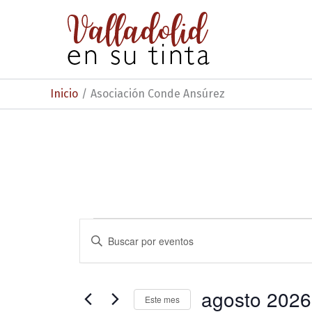
Ir
al
contenido
Inicio
Asociación Conde Ansúrez
Eventos
N
I
n
a
t
v
r
o
agosto 2026
e
Este mes
d