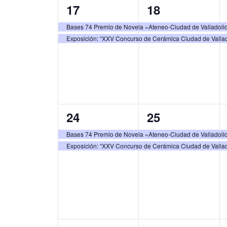
E
2
2
17
18
a
s
s
v
v
e
e
e
Bases 74 Premio de Novela «Ateneo-Ciudad de Valladoli
,
,
e
.
Exposición: “XXV Concurso de Cerámica Ciudad de Vallad
v
v
n
e
e
t
n
n
o
t
t
s
o
o
2
2
24
25
s
s
e
e
Bases 74 Premio de Novela «Ateneo-Ciudad de Valladoli
,
,
Exposición: “XXV Concurso de Cerámica Ciudad de Vallad
v
v
e
e
n
n
t
t
o
o