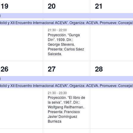
2
3
2
19
20
21
s
s
s
e
e
e
d
,
,
,
olid y XII Encuentro Internacional ACEVA”. Organiza: ACEVA. Promueve: Conceja
v
v
v
21:30
-
22:00
e
e
e
Proyección. “Gunga
Din”. 1939. Dir.:
n
n
n
George Stevens.
Presenta: Carlos Sáez
t
t
t
Salceda.
o
o
o
2
3
2
26
27
28
s
s
s
e
e
e
d
,
,
,
olid y XII Encuentro Internacional ACEVA”. Organiza: ACEVA. Promueve: Conceja
v
v
v
21:30
-
23:30
e
e
e
Proyección. “El libro de
la selva”. 1967. Dir.:
n
n
n
Wolfgang Reitherman.
Presenta: Francisco
t
t
t
Javier Domínguez
Burrieza
o
o
o