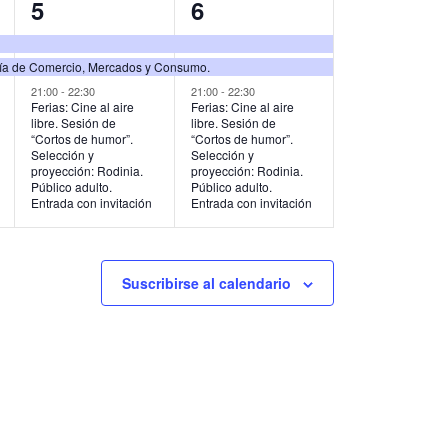
3
3
5
6
s
s
e
e
,
,
lía de Comercio, Mercados y Consumo.
v
v
21:00
-
22:30
21:00
-
22:30
e
e
Ferias: Cine al aire
Ferias: Cine al aire
libre. Sesión de
libre. Sesión de
n
n
“Cortos de humor”.
“Cortos de humor”.
Selección y
Selección y
t
t
proyección: Rodinia.
proyección: Rodinia.
Público adulto.
Público adulto.
Entrada con invitación
Entrada con invitación
o
o
s
s
,
,
Suscribirse al calendario