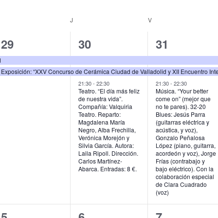
MIÉRCOLES
J
JUEVES
V
VIERNES
2
3
3
29
30
31
e
e
e
d
v
v
v
21:30
-
22:30
21:30
-
22:30
e
e
e
Teatro. “El día más feliz
Música. “Your better
de nuestra vida”.
come on” (mejor que
n
n
n
Compañía: Valquiria
no te pares). 32-20
Teatro. Reparto:
Blues: Jesús Parra
t
t
t
Magdalena María
(guitarras eléctrica y
Negro, Alba Frechilla,
acústica, y voz),
Verónica Morejón y
Gonzalo Peñalosa
o
o
o
Silvia García. Autora:
López (piano, guitarra,
Laila Ripoll. Dirección.
acordeón y voz), Jorge
s
s
s
Carlos Martínez-
Frías (contrabajo y
Abarca. Entradas: 8 €.
bajo eléctrico). Con la
,
,
,
colaboración especial
de Clara Cuadrado
(voz)
3
3
2
5
6
7