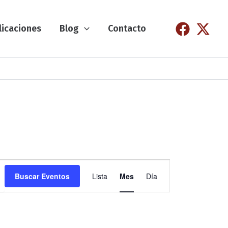
licaciones
Blog
Contacto
N
Buscar Eventos
Lista
Mes
Día
a
v
e