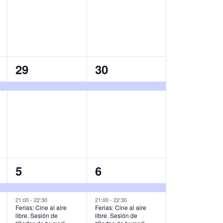
v
v
e
e
n
n
t
t
1
1
29
30
o
o
e
e
,
,
v
v
e
e
n
n
t
t
o
o
2
2
5
6
,
,
e
e
v
v
21:00
-
22:30
21:00
-
22:30
Ferias: Cine al aire
Ferias: Cine al aire
libre. Sesión de
libre. Sesión de
e
e