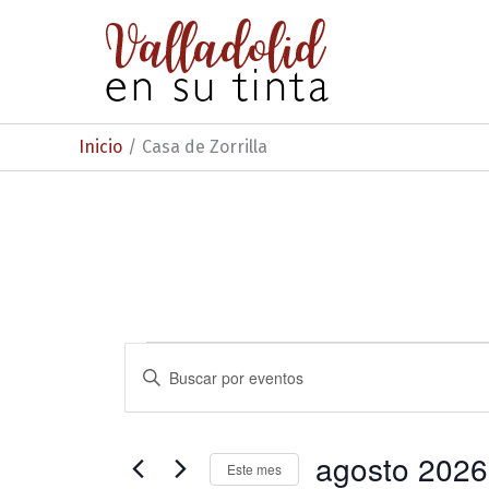
Ir
al
contenido
Inicio
Casa de Zorrilla
Eventos
N
I
n
a
t
v
r
o
agosto 2026
e
Este mes
d