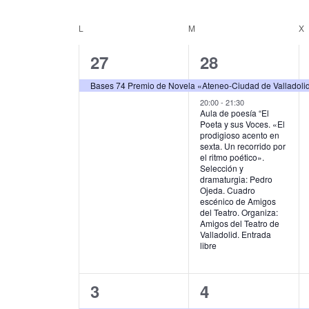
u
S
g
c
e
L
LUNES
M
MARTES
X
C
e
l
a
l
e
a
1
2
27
28
c
a
c
p
c
l
e
e
i
Bases 74 Premio de Novela «Ateneo-Ciudad de Valladoli
a
i
e
l
v
v
20:00
-
21:30
o
ó
Aula de poesía “El
a
n
Poeta y sus Voces. «El
n
e
e
b
a
n
prodigioso acento en
r
l
sexta. Un recorrido por
d
n
n
d
a
el ritmo poético».
a
Selección y
c
f
t
t
a
dramaturgia: Pedro
e
l
e
Ojeda. Cuadro
o
o
r
a
c
escénico de Amigos
b
v
del Teatro. Organiza:
h
,
s
i
Amigos del Teatro de
e
a
ú
Valladolid. Entrada
.
.
,
libre
o
s
B
u
d
q
s
1
1
3
4
e
c
u
a