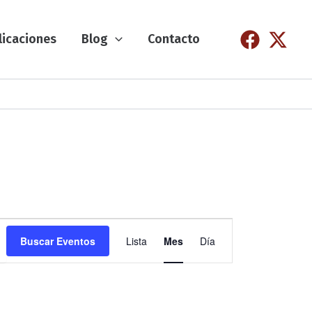
licaciones
Blog
Contacto
N
Buscar Eventos
Lista
Mes
Día
a
v
e