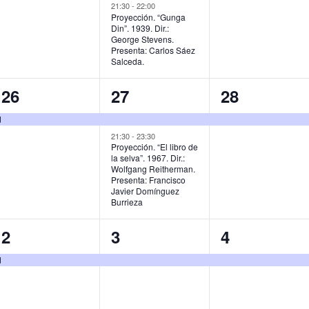
,
v
v
v
21:30
-
22:00
Proyección. “Gunga
Din”. 1939. Dir.:
e
e
e
George Stevens.
Presenta: Carlos Sáez
n
n
n
Salceda.
t
t
t
1
2
1
26
27
28
o
o
o
e
e
e
d
,
s
,
v
v
v
21:30
-
23:30
Proyección. “El libro de
,
la selva”. 1967. Dir.:
e
e
e
Wolfgang Reitherman.
Presenta: Francisco
n
n
n
Javier Domínguez
Burrieza
t
t
t
o
o
o
1
1
1
2
3
4
,
s
,
e
e
e
d
,
v
v
v
e
e
e