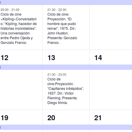
e
e
e
d
v
v
v
20:00
-
21:00
21:30
-
22:30
Ciclo de cine
Ciclo de cine:
«Kipling»Conversatori
Proyección. “El
e
e
e
o: “Kipling, hacedor de
hombre que pudo
historias inolvidables”.
reinar”. 1975. Dir.:
n
n
n
Una conversación
John Huston.
entre Pedro Ojeda y
Presenta: Gonzalo
t
t
t
Gonzalo Franco.
Franco.
o
o
o
1
2
1
12
13
14
s
s
,
e
e
e
d
,
,
v
v
v
21:30
-
23:00
Ciclo de
cine:Proyección.
e
e
e
“Capitanes intrépidos”.
1937. Dir.: Victor
n
n
n
Fleming. Presenta:
Diego Irimia.
t
t
t
o
o
o
1
2
1
19
20
21
,
s
,
e
e
e
d