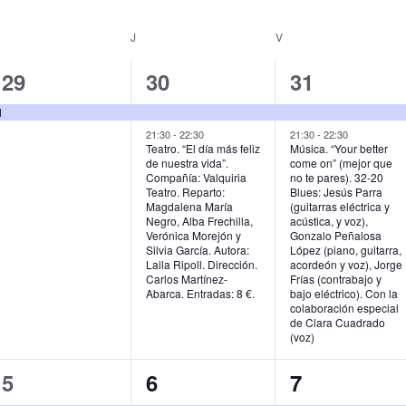
MIÉRCOLES
J
JUEVES
V
VIERNES
1
2
2
29
30
31
e
e
e
d
v
v
v
21:30
-
22:30
21:30
-
22:30
Teatro. “El día más feliz
Música. “Your better
de nuestra vida”.
come on” (mejor que
e
e
e
Compañía: Valquiria
no te pares). 32-20
Teatro. Reparto:
Blues: Jesús Parra
n
n
n
Magdalena María
(guitarras eléctrica y
Negro, Alba Frechilla,
acústica, y voz),
t
t
t
Verónica Morejón y
Gonzalo Peñalosa
Silvia García. Autora:
López (piano, guitarra,
o
o
o
Laila Ripoll. Dirección.
acordeón y voz), Jorge
Carlos Martínez-
Frías (contrabajo y
,
s
s
Abarca. Entradas: 8 €.
bajo eléctrico). Con la
colaboración especial
,
,
de Clara Cuadrado
(voz)
2
2
1
5
6
7