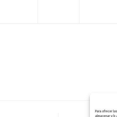
n
n
n
t
t
t
o
o
o
,
,
,
Para ofrecer la
almacenar y/o a