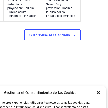
“Cortos de humor”.
“Cortos de humor”.
Selección y
Selección y
n
n
proyección: Rodinia.
proyección: Rodinia.
Público adulto.
Público adulto.
t
t
Entrada con invitación
Entrada con invitación
o
o
s
s
Suscribirse al calendario
,
,
Gestionar el Consentimiento de las Cookies
s mejores experiencias, utilizamos tecnologías como las cookies para
SIGUIENTE
cceder a la información del dispositivo. El consentimiento de estas