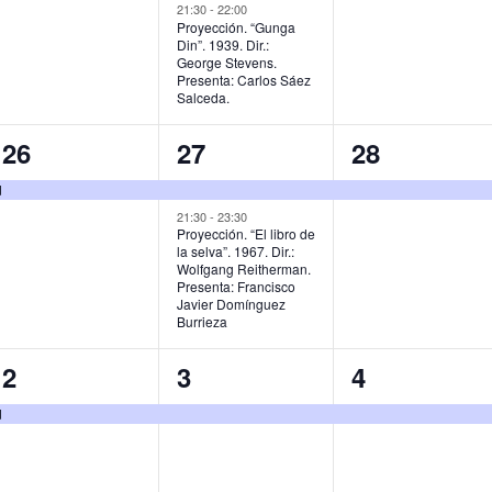
,
v
v
v
21:30
-
22:00
Proyección. “Gunga
Din”. 1939. Dir.:
e
e
e
George Stevens.
Presenta: Carlos Sáez
n
n
n
Salceda.
t
t
t
1
2
1
26
27
28
o
o
o
e
e
e
d
,
s
,
v
v
v
21:30
-
23:30
Proyección. “El libro de
,
la selva”. 1967. Dir.:
e
e
e
Wolfgang Reitherman.
Presenta: Francisco
n
n
n
Javier Domínguez
Burrieza
t
t
t
o
o
o
1
1
1
2
3
4
,
s
,
e
e
e
d
,
v
v
v
e
e
e