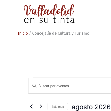
Ir
al
contenido
Inicio
Concejalía de Cultura y Turismo
Eventos
N
I
n
a
t
v
r
o
agosto 2026
e
Este mes
d