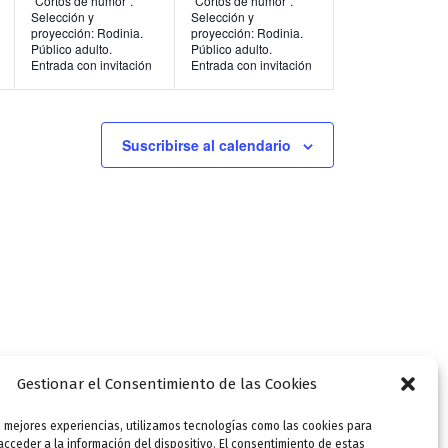
“Cortos de humor”.
“Cortos de humor”.
Selección y
Selección y
n
n
proyección: Rodinia.
proyección: Rodinia.
Público adulto.
Público adulto.
t
t
Entrada con invitación
Entrada con invitación
o
o
s
s
Suscribirse al calendario
,
,
Gestionar el Consentimiento de las Cookies
s mejores experiencias, utilizamos tecnologías como las cookies para
SIGUIENTE
cceder a la información del dispositivo. El consentimiento de estas