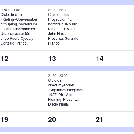
e
e
e
d
v
v
v
20:00
-
21:00
21:30
-
22:30
Ciclo de cine
Ciclo de cine:
«Kipling»Conversatori
Proyección. “El
e
e
e
o: “Kipling, hacedor de
hombre que pudo
historias inolvidables”.
reinar”. 1975. Dir.:
n
n
n
Una conversación
John Huston.
entre Pedro Ojeda y
Presenta: Gonzalo
t
t
t
Gonzalo Franco.
Franco.
o
o
o
1
2
1
12
13
14
s
s
,
e
e
e
d
,
,
v
v
v
21:30
-
23:00
Ciclo de
cine:Proyección.
e
e
e
“Capitanes intrépidos”.
1937. Dir.: Victor
n
n
n
Fleming. Presenta:
Diego Irimia.
t
t
t
o
o
o
1
2
1
19
20
21
,
s
,
e
e
e
d