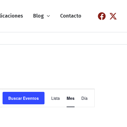
licaciones
Blog
Contacto
N
Buscar Eventos
Lista
Mes
Día
a
v
e