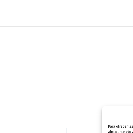
n
n
n
t
t
t
o
o
o
,
,
,
Para ofrecer la
almacenar y/o a