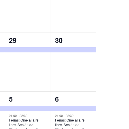
v
v
e
e
n
n
t
t
1
1
29
30
o
o
e
e
,
,
v
v
e
e
n
n
t
t
o
o
2
2
5
6
,
,
e
e
v
v
21:00
-
22:30
21:00
-
22:30
Ferias: Cine al aire
Ferias: Cine al aire
libre. Sesión de
libre. Sesión de
e
e