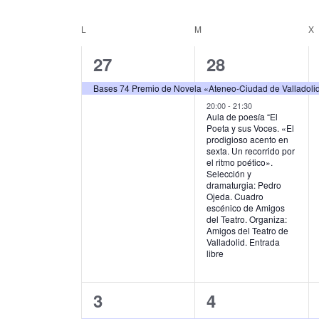
u
S
g
c
e
L
LUNES
M
MARTES
X
C
e
l
a
l
e
a
1
2
27
28
c
a
c
p
c
l
e
e
i
Bases 74 Premio de Novela «Ateneo-Ciudad de Valladoli
a
i
e
l
v
v
20:00
-
21:30
o
ó
Aula de poesía “El
a
n
Poeta y sus Voces. «El
n
e
e
b
a
n
prodigioso acento en
r
l
sexta. Un recorrido por
d
n
n
d
a
el ritmo poético».
a
Selección y
c
f
t
t
a
dramaturgia: Pedro
e
l
e
Ojeda. Cuadro
o
o
r
a
c
escénico de Amigos
b
v
del Teatro. Organiza:
h
,
s
i
Amigos del Teatro de
e
a
ú
Valladolid. Entrada
.
.
,
libre
o
s
B
u
d
q
s
1
1
3
4
e
c
u
a