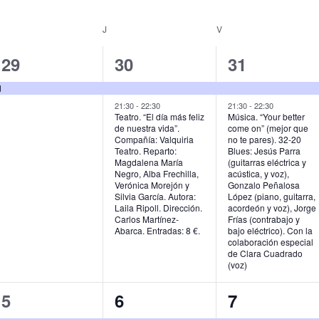
MIÉRCOLES
J
JUEVES
V
VIERNES
1
2
2
29
30
31
e
e
e
d
v
v
v
21:30
-
22:30
21:30
-
22:30
Teatro. “El día más feliz
Música. “Your better
de nuestra vida”.
come on” (mejor que
e
e
e
Compañía: Valquiria
no te pares). 32-20
Teatro. Reparto:
Blues: Jesús Parra
n
n
n
Magdalena María
(guitarras eléctrica y
Negro, Alba Frechilla,
acústica, y voz),
t
t
t
Verónica Morejón y
Gonzalo Peñalosa
Silvia García. Autora:
López (piano, guitarra,
o
o
o
Laila Ripoll. Dirección.
acordeón y voz), Jorge
Carlos Martínez-
Frías (contrabajo y
,
s
s
Abarca. Entradas: 8 €.
bajo eléctrico). Con la
colaboración especial
,
,
de Clara Cuadrado
(voz)
2
2
1
5
6
7