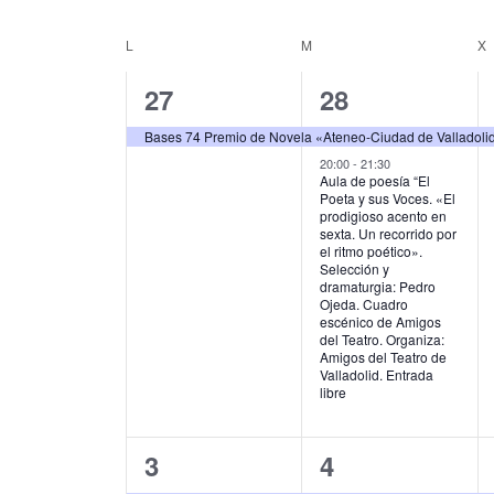
u
S
g
c
e
L
LUNES
M
MARTES
X
C
e
l
a
l
e
a
1
2
27
28
c
a
c
p
c
l
e
e
i
Bases 74 Premio de Novela «Ateneo-Ciudad de Valladoli
a
i
e
l
v
v
20:00
-
21:30
o
ó
Aula de poesía “El
a
n
Poeta y sus Voces. «El
n
e
e
b
a
n
prodigioso acento en
r
l
sexta. Un recorrido por
d
n
n
d
a
el ritmo poético».
a
Selección y
c
f
t
t
a
dramaturgia: Pedro
e
l
e
Ojeda. Cuadro
o
o
r
a
c
escénico de Amigos
b
v
del Teatro. Organiza:
h
,
s
i
Amigos del Teatro de
e
a
ú
Valladolid. Entrada
.
.
,
libre
o
s
B
u
d
q
s
1
1
3
4
e
c
u
a