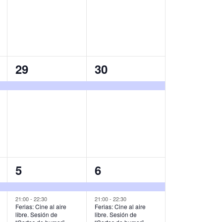
v
v
e
e
n
n
t
t
1
1
29
30
o
o
e
e
,
,
v
v
e
e
n
n
t
t
o
o
2
2
5
6
,
,
e
e
v
v
21:00
-
22:30
21:00
-
22:30
Ferias: Cine al aire
Ferias: Cine al aire
libre. Sesión de
libre. Sesión de
e
e