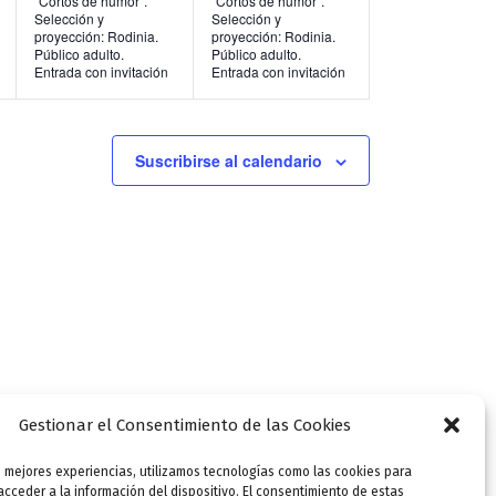
“Cortos de humor”.
“Cortos de humor”.
Selección y
Selección y
n
n
proyección: Rodinia.
proyección: Rodinia.
Público adulto.
Público adulto.
t
t
Entrada con invitación
Entrada con invitación
o
o
s
s
Suscribirse al calendario
,
,
Gestionar el Consentimiento de las Cookies
s mejores experiencias, utilizamos tecnologías como las cookies para
SIGUIENTE
cceder a la información del dispositivo. El consentimiento de estas