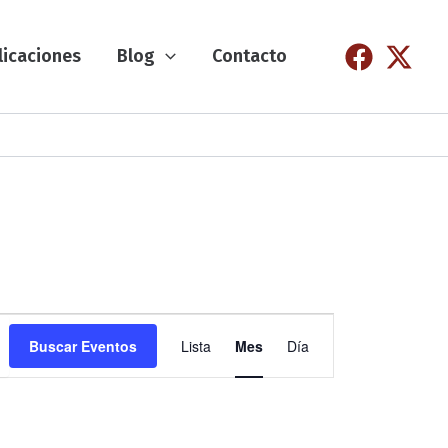
licaciones
Blog
Contacto
N
Buscar Eventos
Lista
Mes
Día
a
v
e