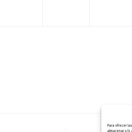
n
n
n
t
t
t
o
o
o
,
,
,
Para ofrecer la
almacenar y/o a