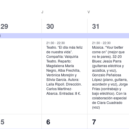
MIÉRCOLES
J
JUEVES
V
VIERNES
1
2
2
29
30
31
e
e
e
d
v
v
v
21:30
-
22:30
21:30
-
22:30
Teatro. “El día más feliz
Música. “Your better
de nuestra vida”.
come on” (mejor que
e
e
e
Compañía: Valquiria
no te pares). 32-20
Teatro. Reparto:
Blues: Jesús Parra
n
n
n
Magdalena María
(guitarras eléctrica y
Negro, Alba Frechilla,
acústica, y voz),
t
t
t
Verónica Morejón y
Gonzalo Peñalosa
Silvia García. Autora:
López (piano, guitarra,
o
o
o
Laila Ripoll. Dirección.
acordeón y voz), Jorge
Carlos Martínez-
Frías (contrabajo y
,
s
s
Abarca. Entradas: 8 €.
bajo eléctrico). Con la
colaboración especial
,
,
de Clara Cuadrado
(voz)
2
2
1
5
6
7