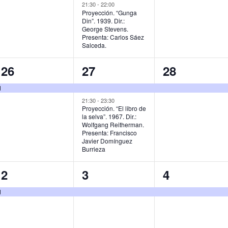
,
v
v
v
21:30
-
22:00
Proyección. “Gunga
Din”. 1939. Dir.:
e
e
e
George Stevens.
Presenta: Carlos Sáez
n
n
n
Salceda.
t
t
t
1
2
1
26
27
28
o
o
o
e
e
e
d
,
s
,
v
v
v
21:30
-
23:30
Proyección. “El libro de
,
la selva”. 1967. Dir.:
e
e
e
Wolfgang Reitherman.
Presenta: Francisco
n
n
n
Javier Domínguez
Burrieza
t
t
t
o
o
o
1
1
1
2
3
4
,
s
,
e
e
e
d
,
v
v
v
e
e
e