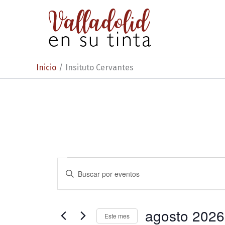
Ir
al
contenido
Inicio
Insituto Cervantes
Eventos
N
I
n
a
t
v
r
o
agosto 2026
e
Este mes
d