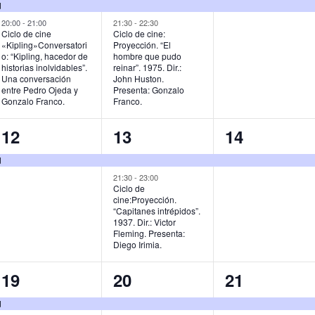
e
e
e
d
v
v
v
20:00
-
21:00
21:30
-
22:30
Ciclo de cine
Ciclo de cine:
«Kipling»Conversatori
Proyección. “El
e
e
e
o: “Kipling, hacedor de
hombre que pudo
historias inolvidables”.
reinar”. 1975. Dir.:
n
n
n
Una conversación
John Huston.
entre Pedro Ojeda y
Presenta: Gonzalo
t
t
t
Gonzalo Franco.
Franco.
o
o
o
1
2
1
12
13
14
s
s
,
e
e
e
d
,
,
v
v
v
21:30
-
23:00
Ciclo de
cine:Proyección.
e
e
e
“Capitanes intrépidos”.
1937. Dir.: Victor
n
n
n
Fleming. Presenta:
Diego Irimia.
t
t
t
o
o
o
1
2
1
19
20
21
,
s
,
e
e
e
d