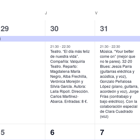
MIÉRCOLES
J
JUEVES
V
VIERNES
1
2
2
29
30
31
e
e
e
d
v
v
v
21:30
-
22:30
21:30
-
22:30
Teatro. “El día más feliz
Música. “Your better
de nuestra vida”.
come on” (mejor que
e
e
e
Compañía: Valquiria
no te pares). 32-20
Teatro. Reparto:
Blues: Jesús Parra
n
n
n
Magdalena María
(guitarras eléctrica y
Negro, Alba Frechilla,
acústica, y voz),
t
t
t
Verónica Morejón y
Gonzalo Peñalosa
Silvia García. Autora:
López (piano, guitarra,
o
o
o
Laila Ripoll. Dirección.
acordeón y voz), Jorge
Carlos Martínez-
Frías (contrabajo y
,
s
s
Abarca. Entradas: 8 €.
bajo eléctrico). Con la
colaboración especial
,
,
de Clara Cuadrado
(voz)
2
2
1
5
6
7