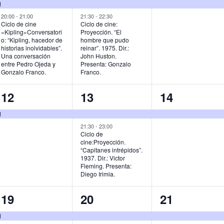
e
e
e
d
v
v
v
20:00
-
21:00
21:30
-
22:30
Ciclo de cine
Ciclo de cine:
«Kipling»Conversatori
Proyección. “El
e
e
e
o: “Kipling, hacedor de
hombre que pudo
historias inolvidables”.
reinar”. 1975. Dir.:
n
n
n
Una conversación
John Huston.
entre Pedro Ojeda y
Presenta: Gonzalo
t
t
t
Gonzalo Franco.
Franco.
o
o
o
1
2
1
12
13
14
s
s
,
e
e
e
d
,
,
v
v
v
21:30
-
23:00
Ciclo de
cine:Proyección.
e
e
e
“Capitanes intrépidos”.
1937. Dir.: Victor
n
n
n
Fleming. Presenta:
Diego Irimia.
t
t
t
o
o
o
1
2
1
19
20
21
,
s
,
e
e
e
d