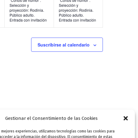
“Cortos de humor”.
“Cortos de humor”.
Selección y
Selección y
n
n
proyección: Rodinia.
proyección: Rodinia.
Público adulto.
Público adulto.
t
t
Entrada con invitación
Entrada con invitación
o
o
s
s
Suscribirse al calendario
,
,
Gestionar el Consentimiento de las Cookies
s mejores experiencias, utilizamos tecnologías como las cookies para
SIGUIENTE
cceder a la información del dispositivo. El consentimiento de estas