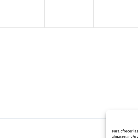
n
n
n
t
t
t
o
o
o
,
,
,
Para ofrecer la
almacenar y/o a