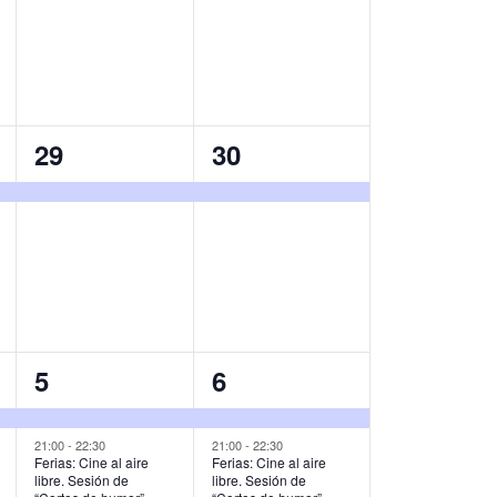
v
v
e
e
n
n
t
t
1
1
29
30
o
o
e
e
,
,
v
v
e
e
n
n
t
t
o
o
2
2
5
6
,
,
e
e
v
v
21:00
-
22:30
21:00
-
22:30
Ferias: Cine al aire
Ferias: Cine al aire
libre. Sesión de
libre. Sesión de
e
e