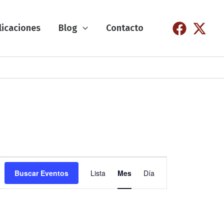
licaciones
Blog
Contacto
N
Buscar Eventos
Lista
Mes
Día
a
v
e