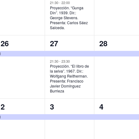
,
v
v
v
21:30
-
22:00
Proyección. “Gunga
Din”. 1939. Dir.:
e
e
e
George Stevens.
Presenta: Carlos Sáez
n
n
n
Salceda.
t
t
t
1
2
1
26
27
28
o
o
o
e
e
e
d
,
s
,
v
v
v
21:30
-
23:30
Proyección. “El libro de
,
la selva”. 1967. Dir.:
e
e
e
Wolfgang Reitherman.
Presenta: Francisco
n
n
n
Javier Domínguez
Burrieza
t
t
t
o
o
o
1
1
1
2
3
4
,
s
,
e
e
e
d
,
v
v
v
e
e
e