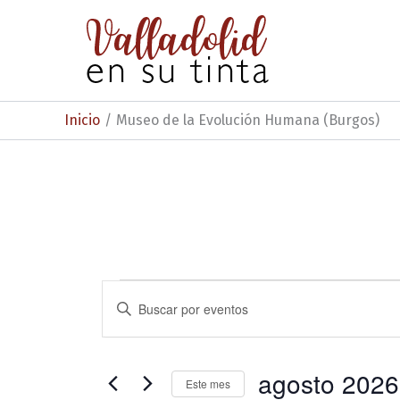
Ir
al
contenido
Inicio
Museo de la Evolución Humana (Burgos)
Eventos
N
I
n
a
t
v
r
o
agosto 2026
e
Este mes
d