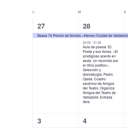
u
S
g
c
e
L
LUNES
M
MARTES
X
C
e
l
a
l
e
a
1
2
27
28
c
a
c
p
c
l
e
e
i
Bases 74 Premio de Novela «Ateneo-Ciudad de Valladoli
a
i
e
l
v
v
20:00
-
21:30
o
ó
Aula de poesía “El
a
n
Poeta y sus Voces. «El
n
e
e
b
a
n
prodigioso acento en
r
l
sexta. Un recorrido por
d
n
n
d
a
el ritmo poético».
a
Selección y
c
f
t
t
a
dramaturgia: Pedro
e
l
e
Ojeda. Cuadro
o
o
r
a
c
escénico de Amigos
b
v
del Teatro. Organiza:
h
,
s
i
Amigos del Teatro de
e
a
ú
Valladolid. Entrada
.
.
,
libre
o
s
B
u
d
q
s
1
1
3
4
e
c
u
a