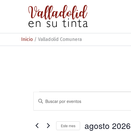
Ir
al
contenido
Inicio
Valladolid Comunera
Eventos
N
I
n
a
t
v
r
o
agosto 2026
e
Este mes
d