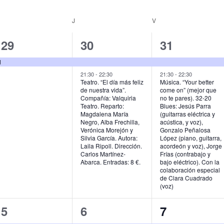
MIÉRCOLES
J
JUEVES
V
VIERNES
1
2
2
29
30
31
e
e
e
d
v
v
v
21:30
-
22:30
21:30
-
22:30
Teatro. “El día más feliz
Música. “Your better
de nuestra vida”.
come on” (mejor que
e
e
e
Compañía: Valquiria
no te pares). 32-20
Teatro. Reparto:
Blues: Jesús Parra
n
n
n
Magdalena María
(guitarras eléctrica y
Negro, Alba Frechilla,
acústica, y voz),
t
t
t
Verónica Morejón y
Gonzalo Peñalosa
Silvia García. Autora:
López (piano, guitarra,
o
o
o
Laila Ripoll. Dirección.
acordeón y voz), Jorge
Carlos Martínez-
Frías (contrabajo y
,
s
s
Abarca. Entradas: 8 €.
bajo eléctrico). Con la
colaboración especial
,
,
de Clara Cuadrado
(voz)
2
2
1
5
6
7