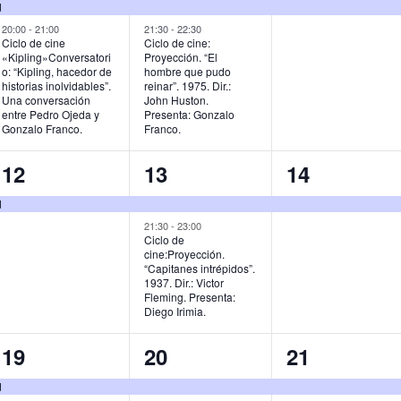
e
e
e
d
v
v
v
20:00
-
21:00
21:30
-
22:30
Ciclo de cine
Ciclo de cine:
«Kipling»Conversatori
Proyección. “El
e
e
e
o: “Kipling, hacedor de
hombre que pudo
historias inolvidables”.
reinar”. 1975. Dir.:
n
n
n
Una conversación
John Huston.
entre Pedro Ojeda y
Presenta: Gonzalo
t
t
t
Gonzalo Franco.
Franco.
o
o
o
1
2
1
12
13
14
s
s
,
e
e
e
d
,
,
v
v
v
21:30
-
23:00
Ciclo de
cine:Proyección.
e
e
e
“Capitanes intrépidos”.
1937. Dir.: Victor
n
n
n
Fleming. Presenta:
Diego Irimia.
t
t
t
o
o
o
1
2
1
19
20
21
,
s
,
e
e
e
d