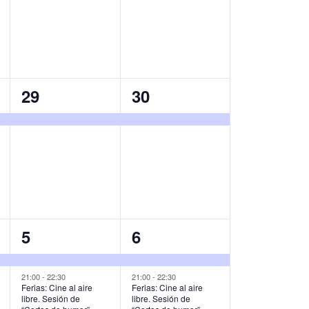
v
v
e
e
n
n
t
t
1
1
29
30
o
o
e
e
,
,
v
v
e
e
n
n
t
t
o
o
2
2
5
6
,
,
e
e
v
v
21:00
-
22:30
21:00
-
22:30
Ferias: Cine al aire
Ferias: Cine al aire
libre. Sesión de
libre. Sesión de
e
e