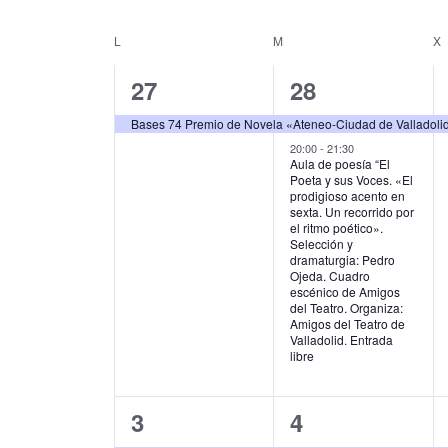
u
S
g
c
e
L
LUNES
M
MARTES
X
C
e
l
a
l
e
a
1
2
27
28
c
a
c
p
c
l
e
e
i
Bases 74 Premio de Novela «Ateneo-Ciudad de Valladoli
a
i
e
l
v
v
20:00
-
21:30
o
ó
Aula de poesía “El
a
n
Poeta y sus Voces. «El
n
e
e
b
a
n
prodigioso acento en
r
l
sexta. Un recorrido por
d
n
n
d
a
el ritmo poético».
a
Selección y
c
f
t
t
a
dramaturgia: Pedro
e
l
e
Ojeda. Cuadro
o
o
r
a
c
escénico de Amigos
b
v
del Teatro. Organiza:
h
,
s
i
Amigos del Teatro de
e
a
ú
Valladolid. Entrada
.
.
,
libre
o
s
B
u
d
q
s
1
1
3
4
e
c
u
a