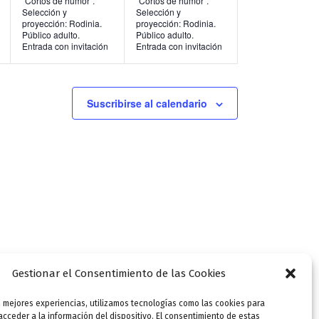
“Cortos de humor”.
“Cortos de humor”.
Selección y
Selección y
n
n
proyección: Rodinia.
proyección: Rodinia.
Público adulto.
Público adulto.
t
t
Entrada con invitación
Entrada con invitación
o
o
s
s
Suscribirse al calendario
,
,
Gestionar el Consentimiento de las Cookies
s mejores experiencias, utilizamos tecnologías como las cookies para
SIGUIENTE
cceder a la información del dispositivo. El consentimiento de estas