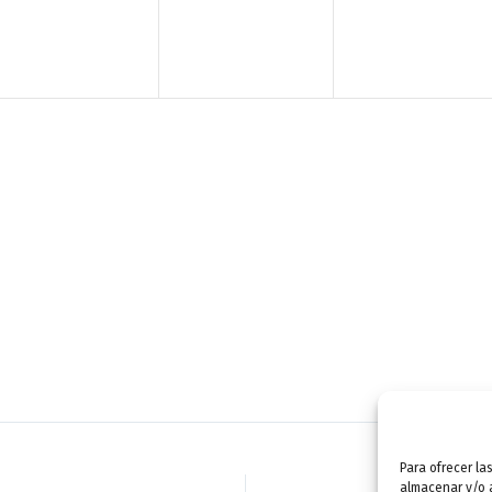
n
n
n
t
t
t
o
o
o
,
,
,
Para ofrecer la
almacenar y/o a