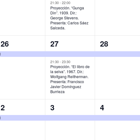
,
v
v
v
21:30
-
22:00
Proyección. “Gunga
Din”. 1939. Dir.:
e
e
e
George Stevens.
Presenta: Carlos Sáez
n
n
n
Salceda.
t
t
t
1
2
1
26
27
28
o
o
o
e
e
e
d
,
s
,
v
v
v
21:30
-
23:30
Proyección. “El libro de
,
la selva”. 1967. Dir.:
e
e
e
Wolfgang Reitherman.
Presenta: Francisco
n
n
n
Javier Domínguez
Burrieza
t
t
t
o
o
o
1
1
1
2
3
4
,
s
,
e
e
e
d
,
v
v
v
e
e
e