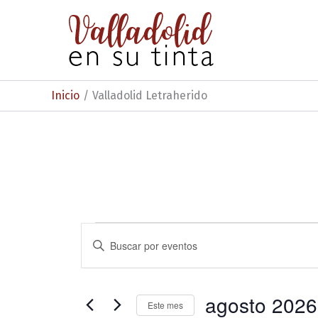
Ir
al
contenido
Inicio
Valladolid Letraherido
Eventos
N
I
n
a
t
v
r
o
agosto 2026
e
Este mes
d