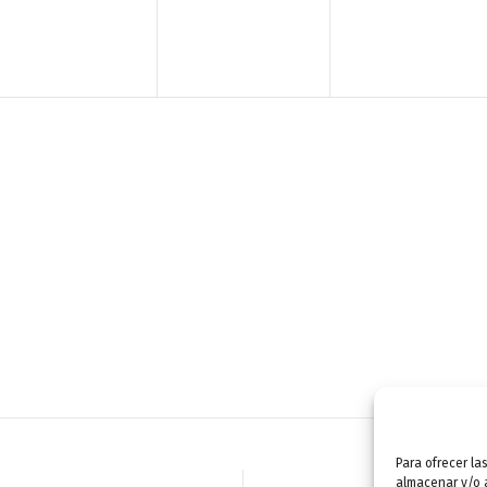
n
n
n
t
t
t
o
o
o
,
,
,
Para ofrecer la
almacenar y/o a