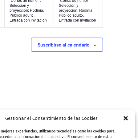
“Cortos de humor”.
“Cortos de humor”.
Selección y
Selección y
n
n
proyección: Rodinia.
proyección: Rodinia.
Público adulto.
Público adulto.
t
t
Entrada con invitación
Entrada con invitación
o
o
s
s
Suscribirse al calendario
,
,
Gestionar el Consentimiento de las Cookies
s mejores experiencias, utilizamos tecnologías como las cookies para
SIGUIENTE
cceder a la información del dispositivo. El consentimiento de estas