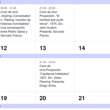
e
e
e
d
v
v
v
20:00
-
21:00
21:30
-
22:30
Ciclo de cine
Ciclo de cine:
«Kipling»Conversatori
Proyección. “El
e
e
e
o: “Kipling, hacedor de
hombre que pudo
historias inolvidables”.
reinar”. 1975. Dir.:
n
n
n
Una conversación
John Huston.
entre Pedro Ojeda y
Presenta: Gonzalo
t
t
t
Gonzalo Franco.
Franco.
o
o
o
1
2
1
12
13
14
s
s
,
e
e
e
d
,
,
v
v
v
21:30
-
23:00
Ciclo de
cine:Proyección.
e
e
e
“Capitanes intrépidos”.
1937. Dir.: Victor
n
n
n
Fleming. Presenta:
Diego Irimia.
t
t
t
o
o
o
1
2
1
19
20
21
,
s
,
e
e
e
d