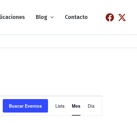
licaciones
Blog
Contacto
N
Buscar Eventos
Lista
Mes
Día
a
v
e