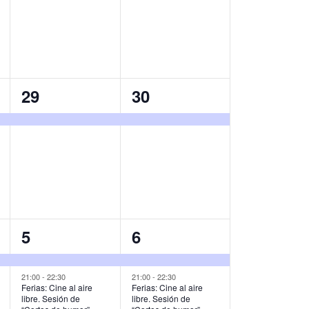
v
v
e
e
n
n
t
t
1
1
29
30
o
o
e
e
,
,
v
v
e
e
n
n
t
t
o
o
2
2
5
6
,
,
e
e
v
v
21:00
-
22:30
21:00
-
22:30
Ferias: Cine al aire
Ferias: Cine al aire
libre. Sesión de
libre. Sesión de
e
e