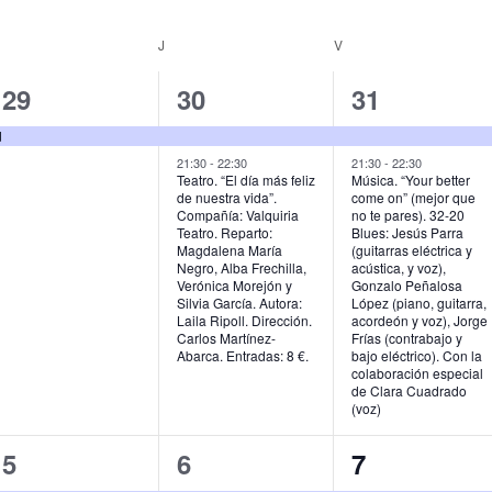
MIÉRCOLES
J
JUEVES
V
VIERNES
1
2
2
29
30
31
e
e
e
d
v
v
v
21:30
-
22:30
21:30
-
22:30
Teatro. “El día más feliz
Música. “Your better
de nuestra vida”.
come on” (mejor que
e
e
e
Compañía: Valquiria
no te pares). 32-20
Teatro. Reparto:
Blues: Jesús Parra
n
n
n
Magdalena María
(guitarras eléctrica y
Negro, Alba Frechilla,
acústica, y voz),
t
t
t
Verónica Morejón y
Gonzalo Peñalosa
Silvia García. Autora:
López (piano, guitarra,
o
o
o
Laila Ripoll. Dirección.
acordeón y voz), Jorge
Carlos Martínez-
Frías (contrabajo y
,
s
s
Abarca. Entradas: 8 €.
bajo eléctrico). Con la
colaboración especial
,
,
de Clara Cuadrado
(voz)
2
2
1
5
6
7