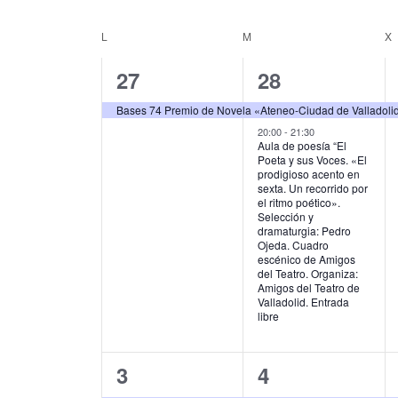
u
S
g
c
e
L
LUNES
M
MARTES
X
C
e
l
a
l
e
a
1
2
27
28
c
a
c
p
c
l
e
e
i
Bases 74 Premio de Novela «Ateneo-Ciudad de Valladoli
a
i
e
l
v
v
20:00
-
21:30
o
ó
Aula de poesía “El
a
n
Poeta y sus Voces. «El
n
e
e
b
a
n
prodigioso acento en
r
l
sexta. Un recorrido por
d
n
n
d
a
el ritmo poético».
a
Selección y
c
f
t
t
a
dramaturgia: Pedro
e
l
e
Ojeda. Cuadro
o
o
r
a
c
escénico de Amigos
b
v
del Teatro. Organiza:
h
,
s
i
Amigos del Teatro de
e
a
ú
Valladolid. Entrada
.
.
,
libre
o
s
B
u
d
q
s
1
1
3
4
e
c
u
a