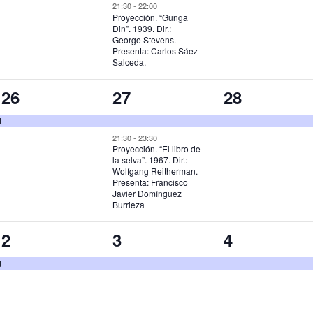
,
v
v
v
21:30
-
22:00
Proyección. “Gunga
Din”. 1939. Dir.:
e
e
e
George Stevens.
Presenta: Carlos Sáez
n
n
n
Salceda.
t
t
t
1
2
1
26
27
28
o
o
o
e
e
e
d
,
s
,
v
v
v
21:30
-
23:30
Proyección. “El libro de
,
la selva”. 1967. Dir.:
e
e
e
Wolfgang Reitherman.
Presenta: Francisco
n
n
n
Javier Domínguez
Burrieza
t
t
t
o
o
o
1
1
1
2
3
4
,
s
,
e
e
e
d
,
v
v
v
e
e
e