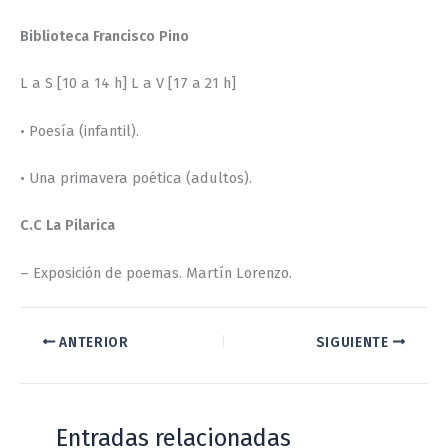
Biblioteca Francisco Pino
L a S [10 a 14 h] L a V [17 a 21 h]
• Poesía (infantil).
• Una primavera poética (adultos).
C.C La Pilarica
– Exposición de poemas. Martín Lorenzo.
ANTERIOR
SIGUIENTE
Entradas relacionadas