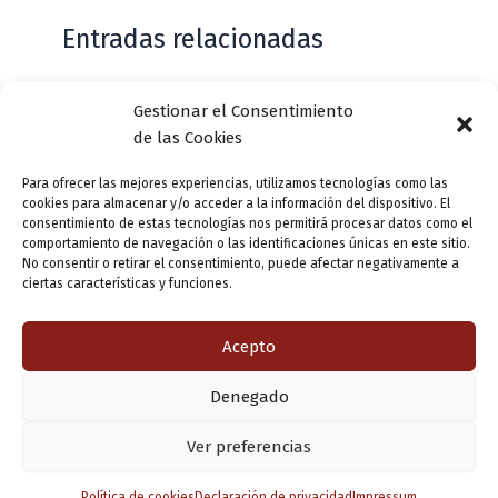
Entradas relacionadas
Gestionar el Consentimiento
Casa de Zorrilla conmemorarán el 168
de las Cookies
aniversario del estreno de Don Juan
Tenorio
Para ofrecer las mejores experiencias, utilizamos tecnologías como las
cookies para almacenar y/o acceder a la información del dispositivo. El
Deja un comentario
/
Actualidad
/ Por
VLLensutinta
consentimiento de estas tecnologías nos permitirá procesar datos como el
comportamiento de navegación o las identificaciones únicas en este sitio.
No consentir o retirar el consentimiento, puede afectar negativamente a
ciertas características y funciones.
¿De dónde “lo de Pucela”?
1 comentario
/
Actualidad
/ Por
VLLensutinta
Acepto
Denegado
Copyright © 2026 Valladolid en su titna
Ver preferencias
Política de cookies
Declaración de privacidad
Impressum